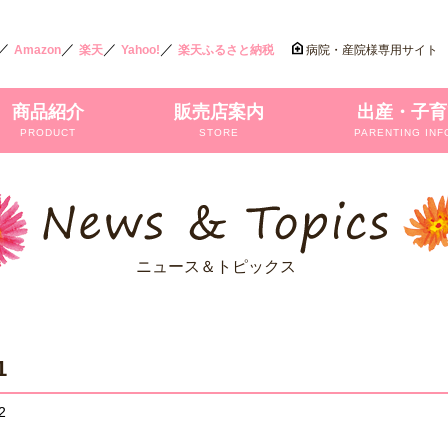
／
／
／
／
Amazon
楽天
Yahoo!
楽天ふるさと納税
病院・産院様専用サイト
商品紹介
販売店案内
出産・子育
PRODUCT
STORE
PARENTING INF
ニュース＆トピックス
1
2