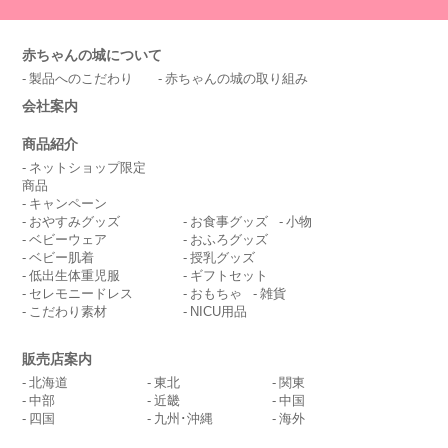
赤ちゃんの城について
製品へのこだわり
赤ちゃんの城の取り組み
会社案内
商品紹介
ネットショップ限定
商品
キャンペーン
おやすみグッズ
お食事グッズ
小物
ベビーウェア
おふろグッズ
ベビー肌着
授乳グッズ
低出生体重児服
ギフトセット
セレモニードレス
おもちゃ
雑貨
こだわり素材
NICU用品
販売店案内
北海道
東北
関東
中部
近畿
中国
四国
九州･沖縄
海外