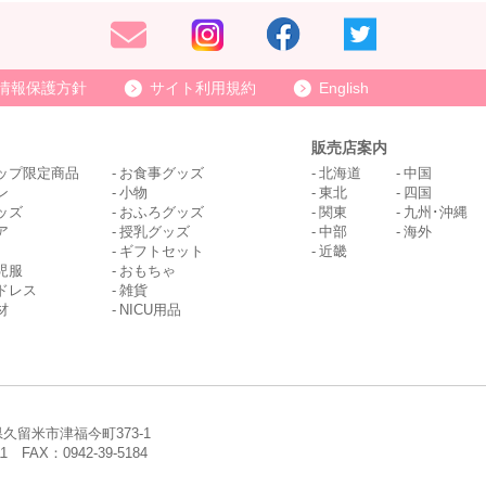
情報保護方針
サイト利用規約
English
販売店案内
ップ限定商品
お食事グッズ
北海道
中国
ン
小物
東北
四国
ッズ
おふろグッズ
関東
九州･沖縄
ア
授乳グッズ
中部
海外
ギフトセット
近畿
児服
おもちゃ
ドレス
雑貨
材
NICU用品
岡県久留米市津福今町373-1
11 FAX：0942-39-5184