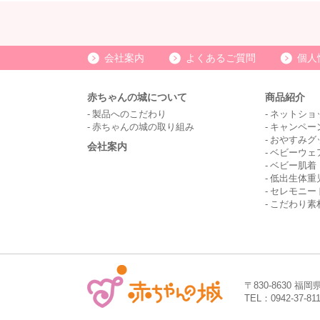
会社案内
よくあるご質問
個人
赤ちゃんの城について
商品紹介
製品へのこだわり
ネットショ
赤ちゃんの城の取り組み
キャンペー
おやすみグ
会社案内
ベビーウェ
ベビー肌着
低出生体重
セレモニー
こだわり素
〒830-8630 福
TEL：0942-37-81