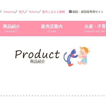
／
／
／
／
Amazon
楽天
Yahoo!
楽天ふるさと納税
病院・産院様専用サイト
商品紹介
販売店案内
出産・子育
PRODUCT
STORE
PARENTING INF
商品紹介