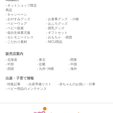
ネットショップ限定
商品
キャンペーン
おやすみグッズ
お食事グッズ
小物
ベビーウェア
おふろグッズ
ベビー肌着
授乳グッズ
低出生体重児服
ギフトセット
セレモニードレス
おもちゃ
雑貨
こだわり素材
NICU用品
販売店案内
北海道
東北
関東
中部
近畿
中国
四国
九州･沖縄
海外
出産・子育て情報
特集記事
出産準備リスト
赤ちゃんのお祝い・行事
ベビー用品のメンテナンス