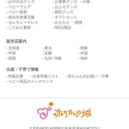
おやすみグッズ
お食事グッズ
小物
ベビーウェア
おふろグッズ
ベビー肌着
授乳グッズ
低出生体重児服
ギフトセット
セレモニードレス
おもちゃ
雑貨
こだわり素材
NICU用品
販売店案内
北海道
東北
関東
中部
近畿
中国
四国
九州･沖縄
海外
出産・子育て情報
特集記事
出産準備リスト
赤ちゃんのお祝い・行事
ベビー用品のメンテナンス
〒830-8630 福岡県久留米市津福今町373-1