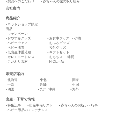
製品へのこだわり
赤ちゃんの城の取り組み
会社案内
商品紹介
ネットショップ限定
商品
キャンペーン
おやすみグッズ
お食事グッズ
小物
ベビーウェア
おふろグッズ
ベビー肌着
授乳グッズ
低出生体重児服
ギフトセット
セレモニードレス
おもちゃ
雑貨
こだわり素材
NICU用品
販売店案内
北海道
東北
関東
中部
近畿
中国
四国
九州･沖縄
海外
出産・子育て情報
特集記事
出産準備リスト
赤ちゃんのお祝い・行事
ベビー用品のメンテナンス