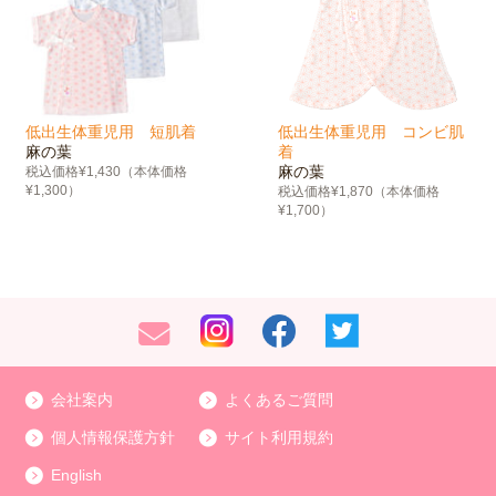
低出生体重児用 短肌着
低出生体重児用 コンビ肌
麻の葉
着
麻の葉
税込価格¥1,430（本体価格
¥1,300）
税込価格¥1,870（本体価格
¥1,700）
会社案内
よくあるご質問
個人情報保護方針
サイト利用規約
English