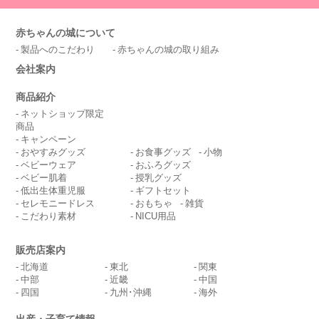
赤ちゃんの城について
製品へのこだわり
赤ちゃんの城の取り組み
会社案内
商品紹介
ネットショップ限定
商品
キャンペーン
おやすみグッズ
お食事グッズ
小物
ベビーウェア
おふろグッズ
ベビー肌着
授乳グッズ
低出生体重児服
ギフトセット
セレモニードレス
おもちゃ
雑貨
こだわり素材
NICU用品
販売店案内
北海道
東北
関東
中部
近畿
中国
四国
九州･沖縄
海外
出産・子育て情報