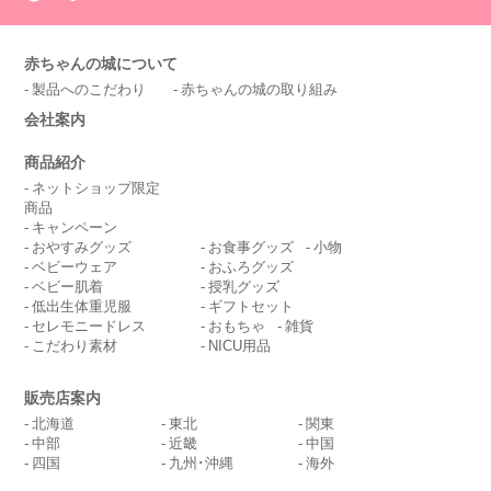
赤ちゃんの城について
製品へのこだわり
赤ちゃんの城の取り組み
会社案内
商品紹介
ネットショップ限定
商品
キャンペーン
おやすみグッズ
お食事グッズ
小物
ベビーウェア
おふろグッズ
ベビー肌着
授乳グッズ
低出生体重児服
ギフトセット
セレモニードレス
おもちゃ
雑貨
こだわり素材
NICU用品
販売店案内
北海道
東北
関東
中部
近畿
中国
四国
九州･沖縄
海外