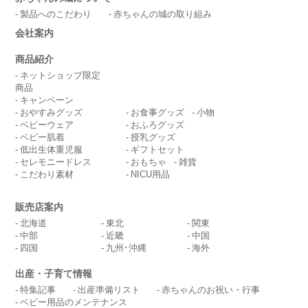
製品へのこだわり
赤ちゃんの城の取り組み
会社案内
商品紹介
ネットショップ限定
商品
キャンペーン
おやすみグッズ
お食事グッズ
小物
ベビーウェア
おふろグッズ
ベビー肌着
授乳グッズ
低出生体重児服
ギフトセット
セレモニードレス
おもちゃ
雑貨
こだわり素材
NICU用品
販売店案内
北海道
東北
関東
中部
近畿
中国
四国
九州･沖縄
海外
出産・子育て情報
特集記事
出産準備リスト
赤ちゃんのお祝い・行事
ベビー用品のメンテナンス