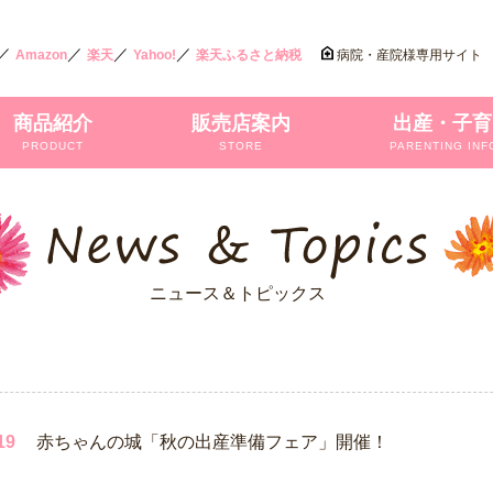
／
／
／
／
Amazon
楽天
Yahoo!
楽天ふるさと納税
病院・産院様専用サイト
商品紹介
販売店案内
出産・子育
PRODUCT
STORE
PARENTING INF
ニュース＆トピックス
19
赤ちゃんの城「秋の出産準備フェア」開催！