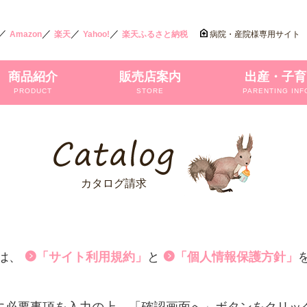
／
／
／
／
Amazon
楽天
Yahoo!
楽天ふるさと納税
病院・産院様専用サイト
商品紹介
販売店案内
出産・子育
PRODUCT
STORE
PARENTING INF
カタログ請求
は、
「サイト利用規約」
と
「個人情報保護方針」