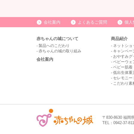
会社案内
よくあるご質問
個人
赤ちゃんの城について
商品紹介
製品へのこだわり
ネットショ
赤ちゃんの城の取り組み
キャンペー
おやすみグ
会社案内
ベビーウェ
ベビー肌着
低出生体重
セレモニー
こだわり素
〒830-8630 福
TEL：0942-37-81