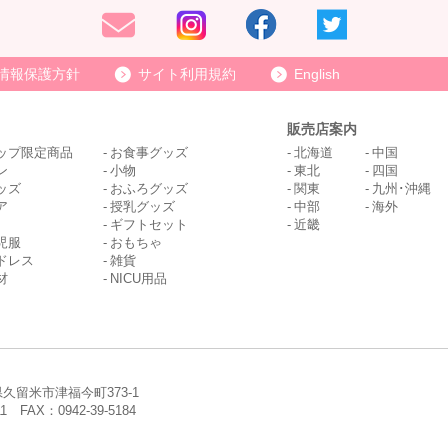
情報保護方針
サイト利用規約
English
販売店案内
ップ限定商品
お食事グッズ
北海道
中国
ン
小物
東北
四国
ッズ
おふろグッズ
関東
九州･沖縄
ア
授乳グッズ
中部
海外
ギフトセット
近畿
児服
おもちゃ
ドレス
雑貨
材
NICU用品
岡県久留米市津福今町373-1
11 FAX：0942-39-5184