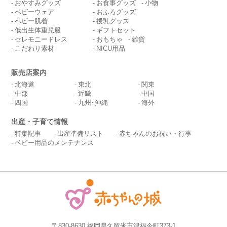
おやすみグッズ
お食事グッズ
小物
ベビーウェア
おふろグッズ
ベビー肌着
授乳グッズ
低出生体重児服
ギフトセット
セレモニードレス
おもちゃ
雑貨
こだわり素材
NICU用品
販売店案内
北海道
東北
関東
中部
近畿
中国
四国
九州･沖縄
海外
出産・子育て情報
特集記事
出産準備リスト
赤ちゃんのお祝い・行事
ベビー用品のメンテナンス
〒830-8630 福岡県久留米市津福今町373-1