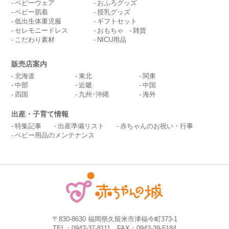
ベビーウェア
おふろグッズ
ベビー肌着
授乳グッズ
低出生体重児服
ギフトセット
セレモニードレス
おもちゃ
雑貨
こだわり素材
NICU用品
販売店案内
北海道
東北
関東
中部
近畿
中国
四国
九州･沖縄
海外
出産・子育て情報
特集記事
出産準備リスト
赤ちゃんのお祝い・行事
ベビー用品のメンテナンス
〒830-8630 福岡県久留米市津福今町373-1
TEL：0942-37-8111 FAX：0942-39-5184