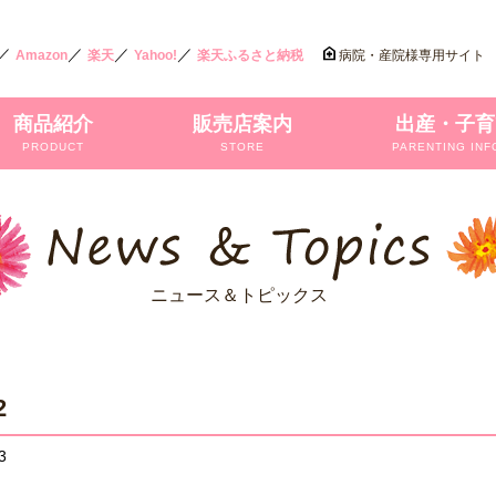
／
／
／
／
Amazon
楽天
Yahoo!
楽天ふるさと納税
病院・産院様専用サイト
商品紹介
販売店案内
出産・子育
PRODUCT
STORE
PARENTING INF
ニュース＆トピックス
2
3