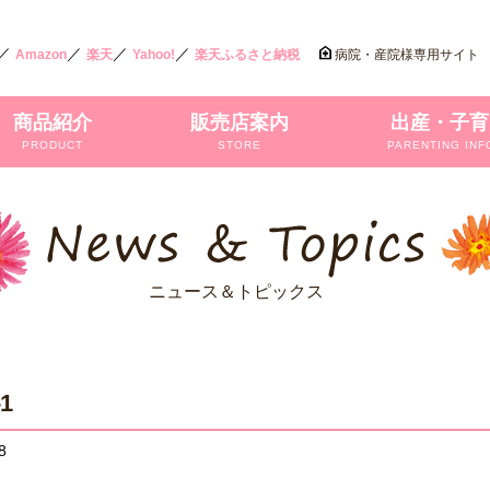
／
／
／
／
Amazon
楽天
Yahoo!
楽天ふるさと納税
病院・産院様専用サイト
商品紹介
販売店案内
出産・子育
PRODUCT
STORE
PARENTING INF
ニュース＆トピックス
-1
8