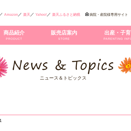
／
／
／
／
Amazon
楽天
Yahoo!
楽天ふるさと納税
病院・産院様専用サイト
商品紹介
販売店案内
出産・子育
PRODUCT
STORE
PARENTING INF
ニュース＆トピックス
1