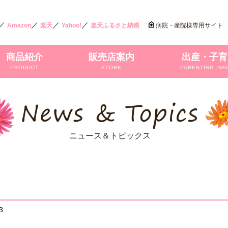
／
／
／
／
Amazon
楽天
Yahoo!
楽天ふるさと納税
病院・産院様専用サイト
商品紹介
販売店案内
出産・子育
PRODUCT
STORE
PARENTING INF
ニュース＆トピックス
3