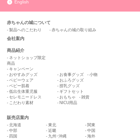
English
赤ちゃんの城について
製品へのこだわり
赤ちゃんの城の取り組み
会社案内
商品紹介
ネットショップ限定
商品
キャンペーン
おやすみグッズ
お食事グッズ
小物
ベビーウェア
おふろグッズ
ベビー肌着
授乳グッズ
低出生体重児服
ギフトセット
セレモニードレス
おもちゃ
雑貨
こだわり素材
NICU用品
販売店案内
北海道
東北
関東
中部
近畿
中国
四国
九州･沖縄
海外