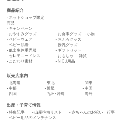
商品紹介
ネットショップ限定
商品
キャンペーン
おやすみグッズ
お食事グッズ
小物
ベビーウェア
おふろグッズ
ベビー肌着
授乳グッズ
低出生体重児服
ギフトセット
セレモニードレス
おもちゃ
雑貨
こだわり素材
NICU用品
販売店案内
北海道
東北
関東
中部
近畿
中国
四国
九州･沖縄
海外
出産・子育て情報
特集記事
出産準備リスト
赤ちゃんのお祝い・行事
ベビー用品のメンテナンス