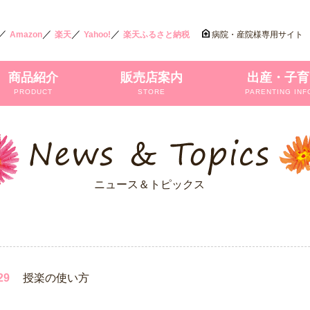
／
／
／
／
Amazon
楽天
Yahoo!
楽天ふるさと納税
病院・産院様専用サイト
商品紹介
販売店案内
出産・子育
PRODUCT
STORE
PARENTING INF
ニュース＆トピックス
29
授楽の使い方