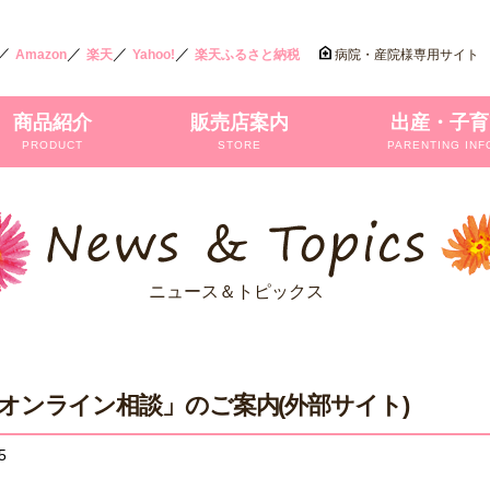
／
／
／
／
Amazon
楽天
Yahoo!
楽天ふるさと納税
病院・産院様専用サイト
商品紹介
販売店案内
出産・子育
PRODUCT
STORE
PARENTING INF
ニュース＆トピックス
オンライン相談」のご案内(外部サイト)
5