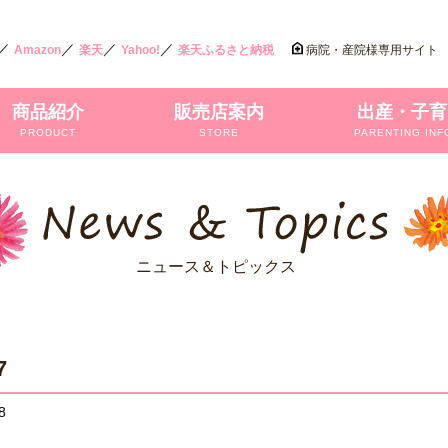
／
／
／
／
Amazon
楽天
Yahoo!
楽天ふるさと納税
病院・産院様専用サイト
商品紹介
販売店案内
出産・子育
PRODUCT
STORE
PARENTING INF
ニュース＆トピックス
7
8