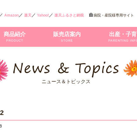
／
／
／
／
Amazon
楽天
Yahoo!
楽天ふるさと納税
病院・産院様専用サイト
商品紹介
販売店案内
出産・子育
PRODUCT
STORE
PARENTING INF
ニュース＆トピックス
-2
8