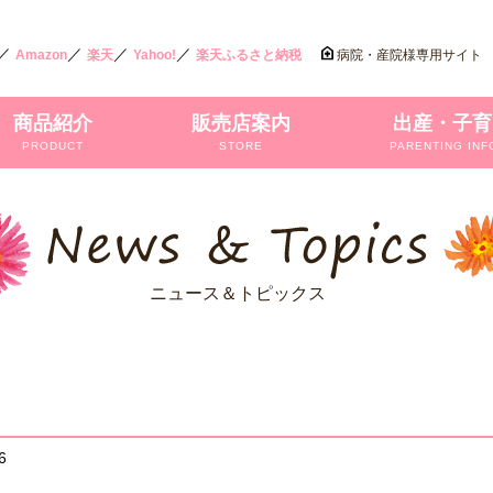
／
／
／
／
Amazon
楽天
Yahoo!
楽天ふるさと納税
病院・産院様専用サイト
商品紹介
販売店案内
出産・子育
PRODUCT
STORE
PARENTING INF
ニュース＆トピックス
6