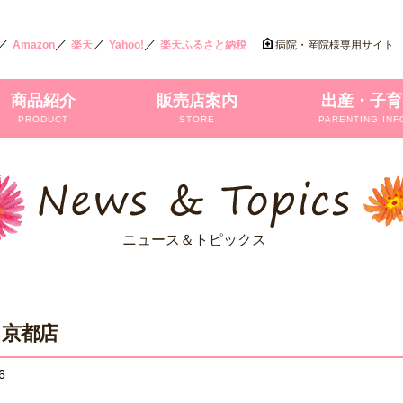
／
／
／
／
Amazon
楽天
Yahoo!
楽天ふるさと納税
病院・産院様専用サイト
商品紹介
販売店案内
出産・子育
PRODUCT
STORE
PARENTING INF
ニュース＆トピックス
 京都店
6