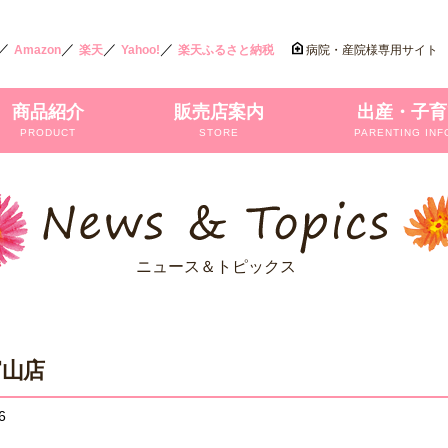
／
／
／
／
Amazon
楽天
Yahoo!
楽天ふるさと納税
病院・産院様専用サイト
商品紹介
販売店案内
出産・子育
PRODUCT
STORE
PARENTING INF
ニュース＆トピックス
富山店
6