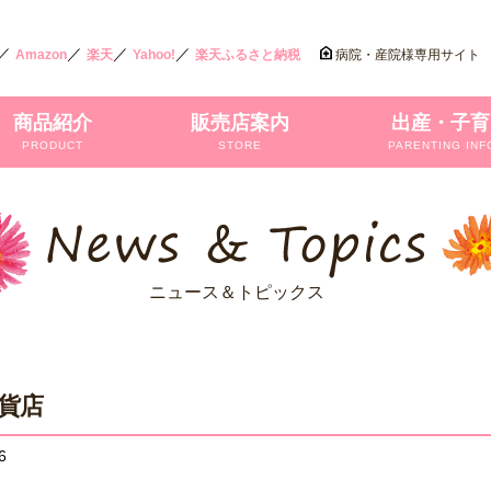
／
／
／
／
Amazon
楽天
Yahoo!
楽天ふるさと納税
病院・産院様専用サイト
商品紹介
販売店案内
出産・子育
PRODUCT
STORE
PARENTING INF
ニュース＆トピックス
貨店
6