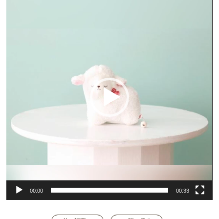
画
プ
レ
ー
ヤ
ー
00:00
00:33