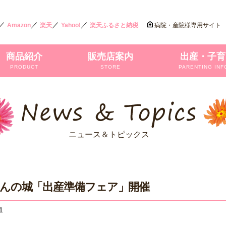
／
／
／
／
Amazon
楽天
Yahoo!
楽天ふるさと納税
病院・産院様専用サイト
商品紹介
販売店案内
出産・子育
PRODUCT
STORE
PARENTING INF
ニュース＆トピックス
んの城「出産準備フェア」開催
1