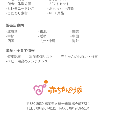
低出生体重児服
ギフトセット
セレモニードレス
おもちゃ
雑貨
こだわり素材
NICU用品
販売店案内
北海道
東北
関東
中部
近畿
中国
四国
九州･沖縄
海外
出産・子育て情報
特集記事
出産準備リスト
赤ちゃんのお祝い・行事
ベビー用品のメンテナンス
〒830-8630 福岡県久留米市津福今町373-1
TEL：0942-37-8111 FAX：0942-39-5184