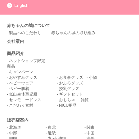
English
赤ちゃんの城について
製品へのこだわり
赤ちゃんの城の取り組み
会社案内
商品紹介
ネットショップ限定
商品
キャンペーン
おやすみグッズ
お食事グッズ
小物
ベビーウェア
おふろグッズ
ベビー肌着
授乳グッズ
低出生体重児服
ギフトセット
セレモニードレス
おもちゃ
雑貨
こだわり素材
NICU用品
販売店案内
北海道
東北
関東
中部
近畿
中国
四国
九州･沖縄
海外