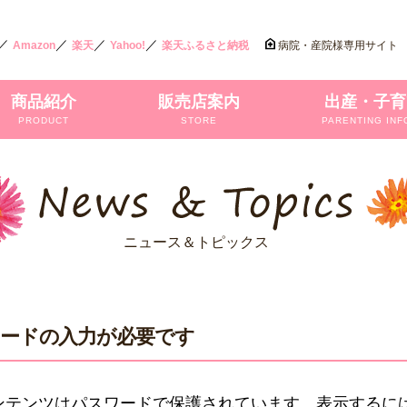
／
／
／
／
Amazon
楽天
Yahoo!
楽天ふるさと納税
病院・産院様専用サイト
商品紹介
販売店案内
出産・子育
PRODUCT
STORE
PARENTING INF
ニュース＆トピックス
ードの入力が必要です
ンテンツはパスワードで保護されています。表示するには