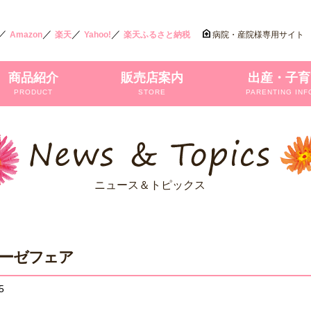
／
／
／
／
Amazon
楽天
Yahoo!
楽天ふるさと納税
病院・産院様専用サイト
商品紹介
販売店案内
出産・子育
PRODUCT
STORE
PARENTING INF
ニュース＆トピックス
ーゼフェア
5