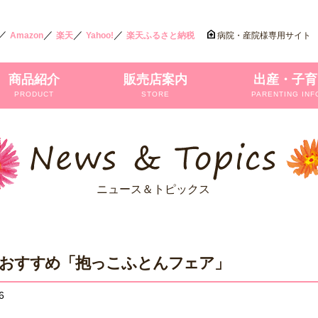
／
／
／
／
Amazon
楽天
Yahoo!
楽天ふるさと納税
病院・産院様専用サイト
商品紹介
販売店案内
出産・子育
PRODUCT
STORE
PARENTING INF
ニュース＆トピックス
おすすめ「抱っこふとんフェア」
6