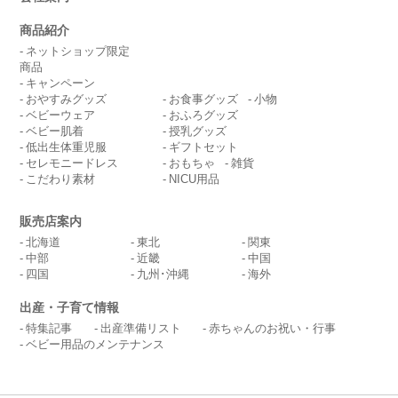
商品紹介
ネットショップ限定
商品
キャンペーン
おやすみグッズ
お食事グッズ
小物
ベビーウェア
おふろグッズ
ベビー肌着
授乳グッズ
低出生体重児服
ギフトセット
セレモニードレス
おもちゃ
雑貨
こだわり素材
NICU用品
販売店案内
北海道
東北
関東
中部
近畿
中国
四国
九州･沖縄
海外
出産・子育て情報
特集記事
出産準備リスト
赤ちゃんのお祝い・行事
ベビー用品のメンテナンス