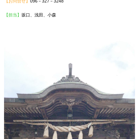
【お問合せ】
096－327－3248
【担当】
坂口、浅田、小森