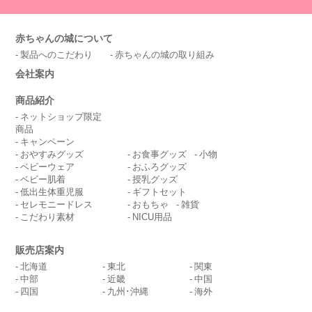
赤ちゃんの城について
製品へのこだわり
赤ちゃんの城の取り組み
会社案内
商品紹介
ネットショップ限定
商品
キャンペーン
おやすみグッズ
お食事グッズ
小物
ベビーウェア
おふろグッズ
ベビー肌着
授乳グッズ
低出生体重児服
ギフトセット
セレモニードレス
おもちゃ
雑貨
こだわり素材
NICU用品
販売店案内
北海道
東北
関東
中部
近畿
中国
四国
九州･沖縄
海外