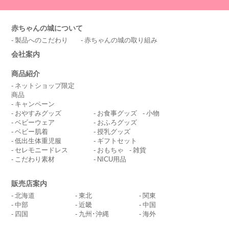
赤ちゃんの城について
製品へのこだわり
赤ちゃんの城の取り組み
会社案内
商品紹介
ネットショップ限定
商品
キャンペーン
おやすみグッズ
お食事グッズ
小物
ベビーウェア
おふろグッズ
ベビー肌着
授乳グッズ
低出生体重児服
ギフトセット
セレモニードレス
おもちゃ
雑貨
こだわり素材
NICU用品
販売店案内
北海道
東北
関東
中部
近畿
中国
四国
九州･沖縄
海外