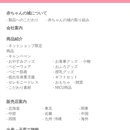
赤ちゃんの城について
製品へのこだわり
赤ちゃんの城の取り組み
会社案内
商品紹介
ネットショップ限定
商品
キャンペーン
おやすみグッズ
お食事グッズ
小物
ベビーウェア
おふろグッズ
ベビー肌着
授乳グッズ
低出生体重児服
ギフトセット
セレモニードレス
おもちゃ
雑貨
こだわり素材
NICU用品
販売店案内
北海道
東北
関東
中部
近畿
中国
四国
九州･沖縄
海外
出産・子育て情報