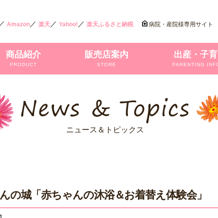
／
／
／
／
Amazon
楽天
Yahoo!
楽天ふるさと納税
病院・産院様専用サイト
商品紹介
販売店案内
出産・子育
PRODUCT
STORE
PARENTING INF
ニュース＆トピックス
んの城「赤ちゃんの沐浴＆お着替え体験会」
1