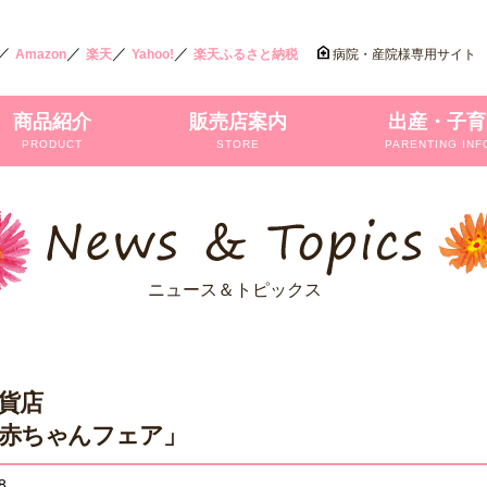
／
／
／
／
Amazon
楽天
Yahoo!
楽天ふるさと納税
病院・産院様専用サイト
商品紹介
販売店案内
出産・子育
PRODUCT
STORE
PARENTING INF
ニュース＆トピックス
貨店
赤ちゃんフェア」
8