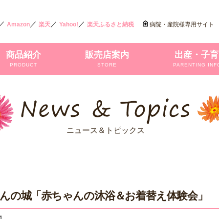
／
／
／
／
Amazon
楽天
Yahoo!
楽天ふるさと納税
病院・産院様専用サイト
商品紹介
販売店案内
出産・子育
PRODUCT
STORE
PARENTING INF
ニュース＆トピックス
んの城「赤ちゃんの沐浴＆お着替え体験会」
1