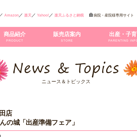
／
／
／
／
Amazon
楽天
Yahoo!
楽天ふるさと納税
病院・産院様専用サイト
商品紹介
販売店案内
出産・子育
PRODUCT
STORE
PARENTING INF
ニュース＆トピックス
田店
んの城「出産準備フェア」
1