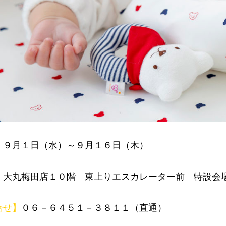
】
９月１日（水）～９月１６日（木）
】
大丸梅田店１０階 東上りエスカレーター前 特設会
合せ】
０６－６４５１－３８１１（直通）