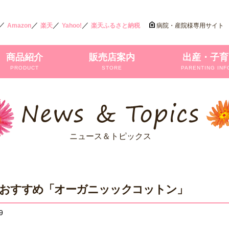
／
／
／
／
Amazon
楽天
Yahoo!
楽天ふるさと納税
病院・産院様専用サイト
商品紹介
販売店案内
出産・子育
PRODUCT
STORE
PARENTING INF
ニュース＆トピックス
おすすめ「オーガニッックコットン」
9