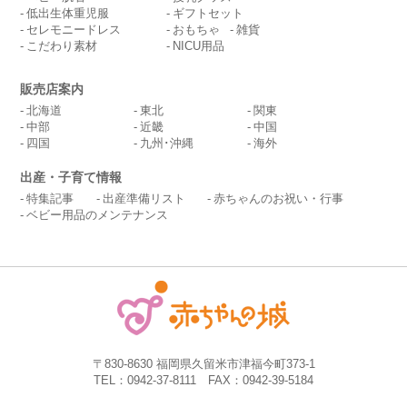
低出生体重児服
ギフトセット
セレモニードレス
おもちゃ
雑貨
こだわり素材
NICU用品
販売店案内
北海道
東北
関東
中部
近畿
中国
四国
九州･沖縄
海外
出産・子育て情報
特集記事
出産準備リスト
赤ちゃんのお祝い・行事
ベビー用品のメンテナンス
〒830-8630 福岡県久留米市津福今町373-1
TEL：0942-37-8111 FAX：0942-39-5184