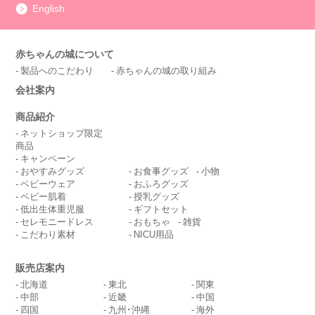
English
赤ちゃんの城について
製品へのこだわり
赤ちゃんの城の取り組み
会社案内
商品紹介
ネットショップ限定
商品
キャンペーン
おやすみグッズ
お食事グッズ
小物
ベビーウェア
おふろグッズ
ベビー肌着
授乳グッズ
低出生体重児服
ギフトセット
セレモニードレス
おもちゃ
雑貨
こだわり素材
NICU用品
販売店案内
北海道
東北
関東
中部
近畿
中国
四国
九州･沖縄
海外