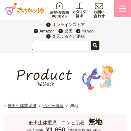
オンラインストア
Amazon
楽天
Yahoo!
楽天ふるさと納税
商品紹介
›
›
低出生体重児服
ベビー肌着
無地
無地
低出生体重児 コンビ肌着
¥1,650
税込価格
（本体価格 ¥1,500）