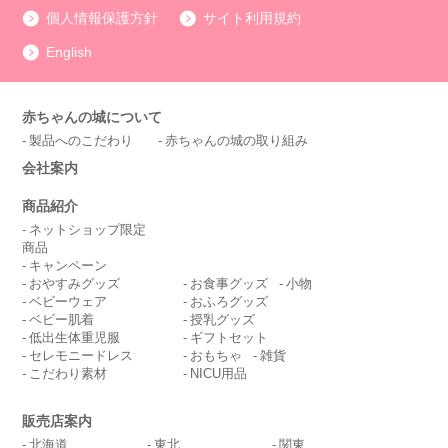
個人情報保護方針
サイト利用規約
English
赤ちゃんの城について
製品へのこだわり
赤ちゃんの城の取り組み
会社案内
商品紹介
ネットショップ限定
商品
キャンペーン
おやすみグッズ
お食事グッズ
小物
ベビーウェア
おふろグッズ
ベビー肌着
授乳グッズ
低出生体重児服
ギフトセット
セレモニードレス
おもちゃ
雑貨
こだわり素材
NICU用品
販売店案内
北海道
東北
関東