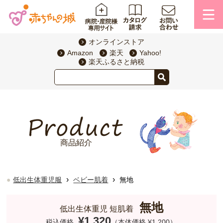
オンラインストア
Amazon
楽天
Yahoo!
楽天ふるさと納税
商品紹介
›
›
低出生体重児服
ベビー肌着
無地
無地
低出生体重児 短肌着
¥1,320
税込価格
（本体価格 ¥1,200）