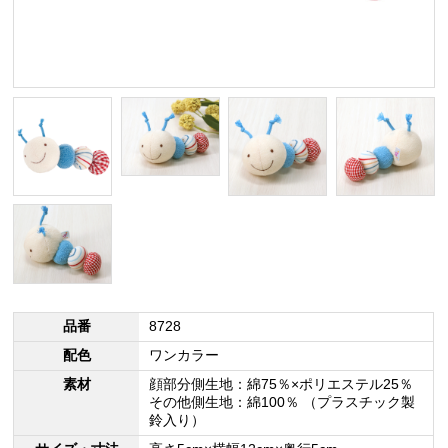
品番
8728
配色
ワンカラー
素材
顔部分側生地：綿75％×ポリエステル25％
その他側生地：綿100％ （プラスチック製
鈴入り）