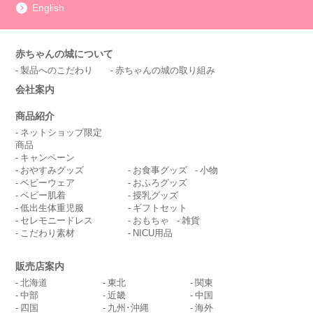
English
赤ちゃんの城について
製品へのこだわり
赤ちゃんの城の取り組み
会社案内
商品紹介
ネットショップ限定
商品
キャンペーン
おやすみグッズ
お食事グッズ
小物
ベビーウェア
おふろグッズ
ベビー肌着
授乳グッズ
低出生体重児服
ギフトセット
セレモニードレス
おもちゃ
雑貨
こだわり素材
NICU用品
販売店案内
北海道
東北
関東
中部
近畿
中国
四国
九州･沖縄
海外