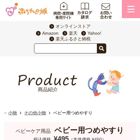
オンラインストア
Amazon
楽天
Yahoo!
楽天ふるさと納税
商品紹介
›
›
小物
その他小物
ベビー用つめやすり
ベビー用つめやすり
ベビーケア用品
¥495
税込価格
（本体価格 ¥450）